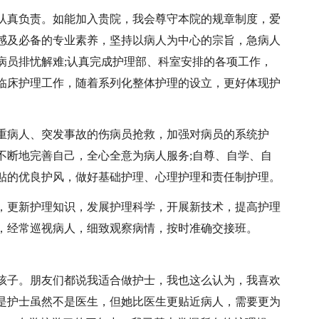
认真负责。如能加入贵院，我会尊守本院的规章制度，爱
感及必备的专业素养，坚持以病人为中心的宗旨，急病人
病员排忧解难;认真完成护理部、科室安排的各项工作，
临床护理工作，随着系列化整体护理的设立，更好体现护
重病人、突发事故的伤病员抢救，加强对病员的系统护
不断地完善自己，全心全意为病人服务;自尊、自学、自
贴的优良护风，做好基础护理、心理护理和责任制护理。
，更新护理知识，发展护理科学，开展新技术，提高护理
，经常巡视病人，细致观察病情，按时准确交接班。
孩子。朋友们都说我适合做护士，我也这么认为，我喜欢
是护士虽然不是医生，但她比医生更贴近病人，需要更为