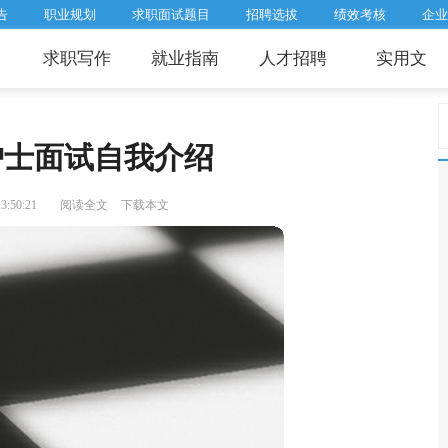
告
职业规划
求职面试题目
招聘选拔
绩效考核
企业
求职写作
就业指南
人才招聘
实用文
护士面试自我介绍
:50:21
阅读全文
下载本文