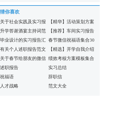
福语合集54条
祝福短语40条
猜你喜欢
关于社会实践及实习报
【精华】活动策划方案
升学答谢酒宴主持词范
【推荐】车间实习报告
告集合六篇
模板锦集8篇
毕业设计的实习报告汇
春节微信祝福语集合30
文
三篇
有关个人述职报告范文
【精选】开学自我介绍
编6篇
句
关于春节给朋友的微信
绩效考核方案模板集合
锦集十篇
模板锦集7篇
述职报告
实习总结
祝福语集合十篇
7篇
祝福语
辞职信
人才战略
范文大全