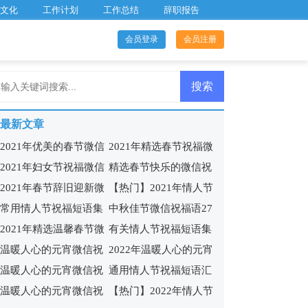
文化
工作计划
工作总结
辞职报告
会员登录
会员注册
最新文章
2021年优美的春节微信
2021年精选春节祝福微
2021年妇女节祝福微信
精选春节快乐的微信祝
祝福语41句
信问候语27句
2021年春节辞旧迎新微
【热门】2021年情人节
问候语27条
福语大汇总52条
常用情人节祝福短语集
中秋佳节微信祝福语27
信祝福语合集41句
祝福短语汇编49句
2021年精选温馨春节微
有关情人节祝福短语集
锦59条
条
温暖人心的元宵微信祝
2022年温暖人心的元宵
信祝福语15条
锦100句
温暖人心的元宵微信祝
通用情人节祝福短语汇
福语41句
微信祝福语44条
温暖人心的元宵微信祝
【热门】2022年情人节
福语26句
编97句