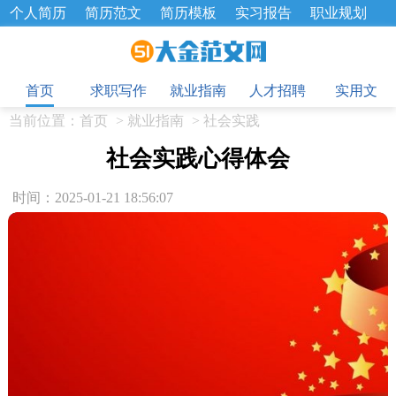
个人简历
简历范文
简历模板
实习报告
职业规划
求职面试题
招聘选拔
绩效考核
企业文化
工作计划
目
工作总结
辞职报告
首页
求职写作
就业指南
人才招聘
实用文
当前位置：
首页
>
就业指南
>
社会实践
社会实践心得体会
时间：2025-01-21 18:56:07