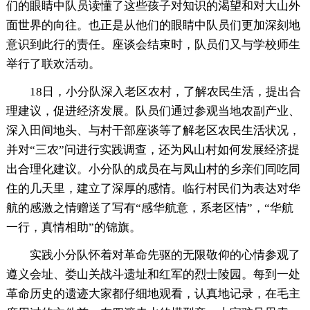
们的眼睛中队员读懂了这些孩子对知识的渴望和对大山外
面世界的向往。也正是从他们的眼睛中队员们更加深刻地
意识到此行的责任。座谈会结束时，队员们又与学校师生
举行了联欢活动。
18日，小分队深入老区农村，了解农民生活，提出合
理建议，促进经济发展。队员们通过参观当地农副产业、
深入田间地头、与村干部座谈等了解老区农民生活状况，
并对“三农”问进行实践调查，还为风山村如何发展经济提
出合理化建议。小分队的成员在与凤山村的乡亲们同吃同
住的几天里，建立了深厚的感情。临行村民们为表达对华
航的感激之情赠送了写有“感华航意，系老区情”，“华航
一行，真情相助”的锦旗。
实践小分队怀着对革命先驱的无限敬仰的心情参观了
遵义会址、娄山关战斗遗址和红军的烈士陵园。每到一处
革命历史的遗迹大家都仔细地观看，认真地记录，在毛主