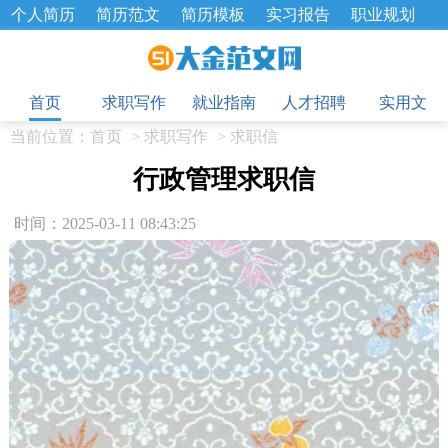
个人简历
简历范文
简历模板
实习报告
职业规划
求职面试题
招聘选拔
绩效考核
企业文化
工作计划
目
工作总结
辞职报告
首页
求职写作
就业指南
人才招聘
实用文
当前位置：
首页
>
求职写作
>
求职信
行政管理求职信
时间：2025-03-11 08:43:25