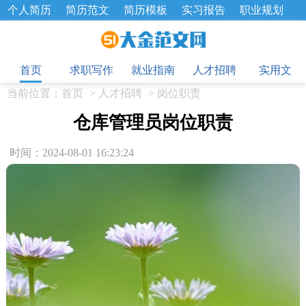
个人简历
简历范文
简历模板
实习报告
职业规划
求职面试题
招聘选拔
绩效考核
企业文化
工作计划
目
工作总结
辞职报告
首页
求职写作
就业指南
人才招聘
实用文
当前位置：
首页
>
人才招聘
>
岗位职责
仓库管理员岗位职责
时间：2024-08-01 16:23:24