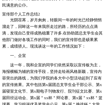
民满意的公仆。
宣传部个人工作总结2
光阴荏苒，岁月匆匆，转眼间一年的时光已经静悄悄
溜走了，回眸这一年来我所走过的路，所经历的点点滴
滴，发现自己变得成熟稳重了许多.在协助团总支学生会其
他部门做好各项工作的同时，我们的宣传部也是硕果累
累，成绩骄人。现浅谈这一年的工作情况如下：
一、企宣
这一年，我和企宣的同学们依然采取以宣传板为主，
海报横幅为辅的宣传手段，坚持走绘画风格新颖，宣传内
容突出的路线，为我们学院的各大中小型活动起到了应有
的宣传效果。其中包括第x届团总支学生会干部公示、第x
届寝室文化节、第x期电子刊物发行、院刊征文比赛、第x
届田径运动会、第x届＂xx杯＂辩论赛、第x届＂xx杯＂篮
球赛、学习组评优及奖学金公示、第x届＂挑战杯＂大学