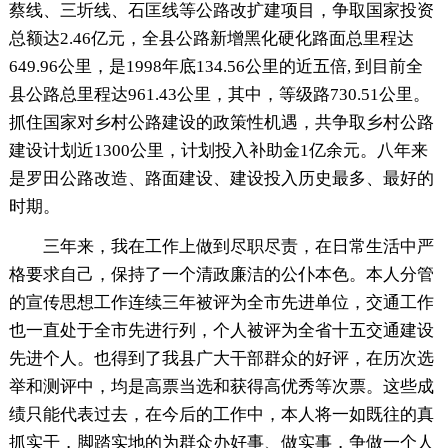
蔡线、三圻线、石匡线等公路改扩建项目，争取国家投资
总额达2.46亿元，全县公路新增黑化硬化路面总里程达
649.96公里，是1998年底134.56公里的近五倍, 到目前全
县公路总里程达961.43公里，其中，等级路730.51公里。
抓住国家对乡村公路建设的政策性机遇，共争取乡村公路
建设计划近1300公里，计划投入补助金1亿余元。八年来
是罗田公路改造、路面建设、建设投入历史最多、最好的
时期。
三年来，我在工作上做到尽职尽责，在日常生活中严
格要求自己，保持了一个清政廉洁的公仆本色。本人分管
的宣传思想工作连续三年被评为全市先进单位，交通工作
也一直处于全市先进行列，个人被评为全省十五交通建设
先进个人。也得到了我县广大干部群众的好评，在历次选
举和测评中，均是高票当选和获得高优秀等次票。这些成
绩只能代表过去，在今后的工作中，本人将一如既往的真
抓实干，脚踏实地的为群众办好事、做实事，争做一个人