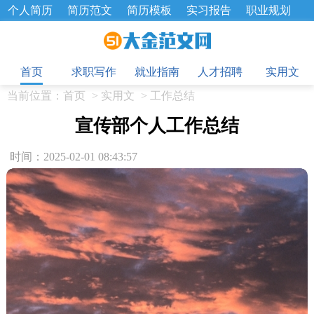
个人简历
简历范文
简历模板
实习报告
职业规划
求职面试题
招聘选拔
绩效考核
企业文化
工作计划
目
工作总结
辞职报告
首页
求职写作
就业指南
人才招聘
实用文
当前位置：
首页
>
实用文
>
工作总结
宣传部个人工作总结
时间：2025-02-01 08:43:57