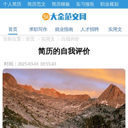
个人简历
简历范文
简历模板
实习报告
职业规划
求职面试题
招聘选拔
绩效考核
企业文化
工作计划
目
工作总结
辞职报告
首页
求职写作
就业指南
人才招聘
实用文
当前位置：
首页
>
实用文
>
自我评价
简历的自我评价
时间：2025-03-01 18:55:43