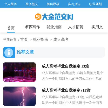
个人简历
简历范文
简历模板
实习报告
职业规划
求职面试题目
招聘选拔
绩效考核
企业文化
工作计划
工作总结
辞职报告
求职写作
就业指南
人才招聘
实用文
首页
首页
就业指南
成人高考
当前位置：
>
>
推荐文章
成人高考毕业自我鉴定 13篇
成人高考毕业自我鉴定 13篇自我鉴定是个
人在一个时期对自己的学习或工作生活的
自我总结，自我鉴定可以使我们更有效
成人高考毕业自我鉴定 (13篇)
率，因此我们是时候回头做好...
成人高考毕业自我鉴定 (13篇)自我鉴定就
是把一个时期的个人情况进行一次全面系