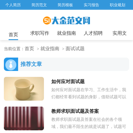
个人简历
简历范文
简历模板
实习报告
职业规划
求职面试题目
招聘选拔
绩效考核
企业文化
工作计划
工作总结
辞职报告
求职写作
就业指南
人才招聘
实用文
首页
首页
就业指南
面试试题
当前位置：
>
>
推荐文章
如何应对面试题
如何应对面试题在学习、工作生活中，我
们都经常看到试题的身影，借助试题可以
对一个人进行全方位的考核。什么样的试
教师求职面试题及答案
题才是科学规范的试题呢？以下...
教师求职面试题及答案在社会的各个领
域，我们最不陌生的就是试题了，试题可