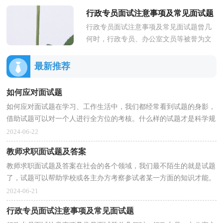
以帮助学校或各主办方考察参试者某一方
行政专员面试注意事项及常见面试题
面的知识才能。你知道什么样的...
行政专员面试注意事项及常见面试题曾几
何时，行政专员、办公室文员等被誉为文
科毕业生的“万金油”岗位。虽然行政专员
招聘要求并不高，但由于应...
最新推荐
如何应对面试题
如何应对面试题在学习、工作生活中，我们都经常看到试题的身影，
借助试题可以对一个人进行全方位的考核。什么样的试题才是科学规
范的试题呢？以下是小编为大家收集的如何应对面试...
2024-06-22
教师求职面试题及答案
教师求职面试题及答案在社会的各个领域，我们最不陌生的就是试题
了，试题可以帮助学校或各主办方考察参试者某一方面的知识才能。
你知道什么样的试题才算得上好试题吗？下面是小编...
2024-06-21
行政专员面试注意事项及常见面试题