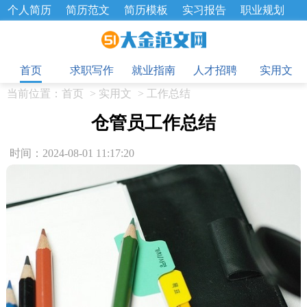
个人简历
简历范文
简历模板
实习报告
职业规划
求职面试题
招聘选拔
绩效考核
企业文化
工作计划
目
工作总结
辞职报告
首页
求职写作
就业指南
人才招聘
实用文
当前位置：
首页
>
实用文
>
工作总结
仓管员工作总结
时间：2024-08-01 11:17:20