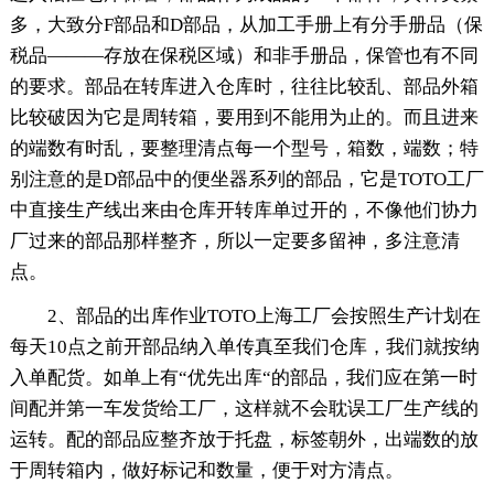
多，大致分F部品和D部品，从加工手册上有分手册品（保
税品———存放在保税区域）和非手册品，保管也有不同
的要求。部品在转库进入仓库时，往往比较乱、部品外箱
比较破因为它是周转箱，要用到不能用为止的。而且进来
的端数有时乱，要整理清点每一个型号，箱数，端数；特
别注意的是D部品中的便坐器系列的部品，它是TOTO工厂
中直接生产线出来由仓库开转库单过开的，不像他们协力
厂过来的部品那样整齐，所以一定要多留神，多注意清
点。
2、部品的出库作业TOTO上海工厂会按照生产计划在
每天10点之前开部品纳入单传真至我们仓库，我们就按纳
入单配货。如单上有“优先出库“的部品，我们应在第一时
间配并第一车发货给工厂，这样就不会耽误工厂生产线的
运转。配的部品应整齐放于托盘，标签朝外，出端数的放
于周转箱内，做好标记和数量，便于对方清点。