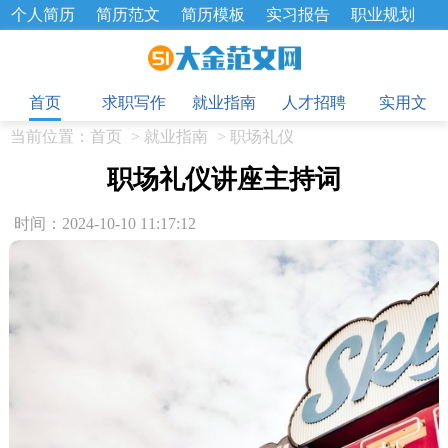
个人简历
简历范文
简历模板
实习报告
职业规划
求职面试题
招聘选拔
绩效考核
企业文化
工作计划
目
工作总结
辞职报告
首页
求职写作
就业指南
人才招聘
实用文
当前位置：
首页
>
就业指南
>
职场礼仪
职场礼仪讲座主持词
时间：2024-10-10 11:17:12