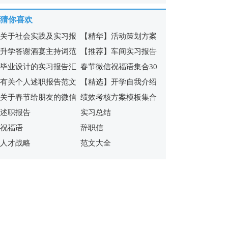
福语合集54条
祝福短语40条
猜你喜欢
关于社会实践及实习报
【精华】活动策划方案
升学答谢酒宴主持词范
【推荐】车间实习报告
告集合六篇
模板锦集8篇
毕业设计的实习报告汇
春节微信祝福语集合30
文
三篇
有关个人述职报告范文
【精选】开学自我介绍
编6篇
句
关于春节给朋友的微信
绩效考核方案模板集合
锦集十篇
模板锦集7篇
述职报告
实习总结
祝福语集合十篇
7篇
祝福语
辞职信
人才战略
范文大全