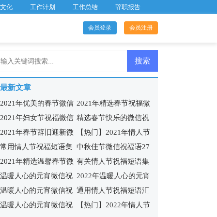
文化
工作计划
工作总结
辞职报告
会员登录
会员注册
最新文章
2021年优美的春节微信
2021年精选春节祝福微
2021年妇女节祝福微信
精选春节快乐的微信祝
祝福语41句
信问候语27句
2021年春节辞旧迎新微
【热门】2021年情人节
问候语27条
福语大汇总52条
常用情人节祝福短语集
中秋佳节微信祝福语27
信祝福语合集41句
祝福短语汇编49句
2021年精选温馨春节微
有关情人节祝福短语集
锦59条
条
温暖人心的元宵微信祝
2022年温暖人心的元宵
信祝福语15条
锦100句
温暖人心的元宵微信祝
通用情人节祝福短语汇
福语41句
微信祝福语44条
温暖人心的元宵微信祝
【热门】2022年情人节
福语26句
编97句