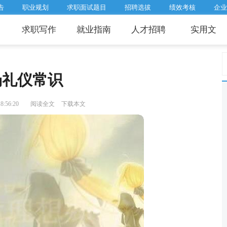
告
职业规划
求职面试题目
招聘选拔
绩效考核
企业
求职写作
就业指南
人才招聘
实用文
场礼仪常识
:56:20
阅读全文
下载本文