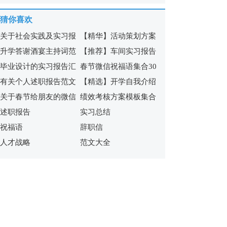
福语合集54条
祝福短语40条
猜你喜欢
关于社会实践及实习报
【精华】活动策划方案
升学答谢酒宴主持词范
【推荐】车间实习报告
告集合六篇
模板锦集8篇
毕业设计的实习报告汇
春节微信祝福语集合30
文
三篇
有关个人述职报告范文
【精选】开学自我介绍
编6篇
句
关于春节给朋友的微信
绩效考核方案模板集合
锦集十篇
模板锦集7篇
述职报告
实习总结
祝福语集合十篇
7篇
祝福语
辞职信
人才战略
范文大全