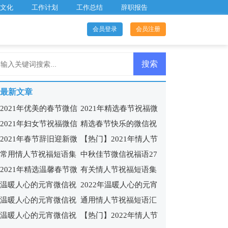
文化
工作计划
工作总结
辞职报告
会员登录
会员注册
最新文章
2021年优美的春节微信
2021年精选春节祝福微
2021年妇女节祝福微信
精选春节快乐的微信祝
祝福语41句
信问候语27句
2021年春节辞旧迎新微
【热门】2021年情人节
问候语27条
福语大汇总52条
常用情人节祝福短语集
中秋佳节微信祝福语27
信祝福语合集41句
祝福短语汇编49句
2021年精选温馨春节微
有关情人节祝福短语集
锦59条
条
温暖人心的元宵微信祝
2022年温暖人心的元宵
信祝福语15条
锦100句
温暖人心的元宵微信祝
通用情人节祝福短语汇
福语41句
微信祝福语44条
温暖人心的元宵微信祝
【热门】2022年情人节
福语26句
编97句