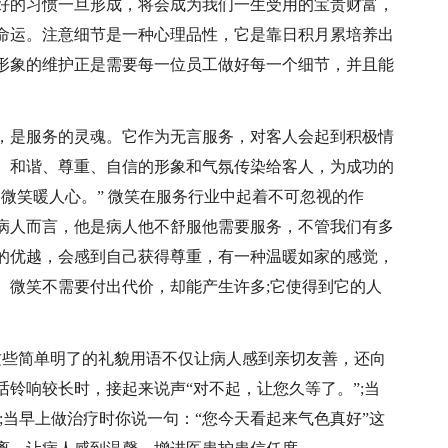
好的习惯一旦形成，将会成为我们一生受用的宝贵财富，
命运。注意细节是一种心理品性，它是靠日积月累培养出
形象的维护正是需要每一位员工做好每一个细节，并且能
，是服务的灵魂。它作为无言服务，对客人会起到积极情
、和谐、尊重、自信的形象和气氛传染给客人，为成功的
微笑暖人心。” 微笑在服务行业中起着不可忽视的作
病人而言，他是病人他不舒服他需要服务，不管我们有多
的优越，会感到自己获得尊重，有一种温暖如家的感觉，
。微笑不需要付出代价，却能产生许多;它使得到它的人
等，这些简单明了的礼貌用语不仅让病人感到亲切友善，还向
铃响较长时，接起来说声“对不起，让您久等了。”;当
;当早上做治疗时你说一句：“您今天看起来气色真好”这