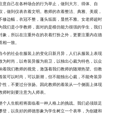
注意自己在各种场合的行为举止，做到大方、得体、自
仪，做到仪表衣着文明。教师的衣着整洁、典雅、美观，
不修边幅，衣冠不整，蓬头垢面，显然不雅。女老师超时
为我们是小学教师，面对的是模仿能力很强的学生，我们
对象，所以在注重外在的衣着打扮之外，更要注重内在德
质相一致。
当今的社会在服装上的变化日新月异，人们从服装上表现
致为时尚，以奇装异服为前卫，以独出心裁为特色，以众
响着我们教师的视觉，激荡着我们教师的随潮热望。但教
着装可以时尚，可以新潮，但不能独出心裁，不能奇装异
个性，不要过分张扬。因此教师的着装从一个侧面上体现
教师时刻要注意为人师表。
整个人生航程将面临着一种人格上的挑战。我们必须鼓足
攀登，以良好的师德形象为学生树立一个表率，为创建和