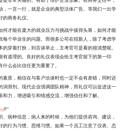
疑是非常关键的。有助于维护企业形象。在商务交往中，
动，一言一行，就是企业的典型活体广告。等我们一出学
好的商务礼仪。
如何才能在庞大的就业压力与挑战中拔得头筹，如何才能
扰每个毕业生的问题。而很多公司在招新人，除了考虑学
本的穿着打扮，到言谈举止，主考官可是看的很清楚呢。
很有道理的。良好的礼仪表现会给主考官留下的第一印
有什么会比信任更为重要了。
的素质，相信在与客户洽谈时也一定不会有差错，同时还
的润滑剂。现代企业强调团队精神，而礼仪可以促进这一
亲和力，增进吸引和情感交流，增强信任和了解。
……
p>
识、病种信息，病人来的时候，为他们提供咨询、建议，
好的行为习惯、思维习惯。如果一个员工注意了仪表、态