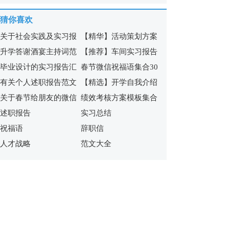
福语合集54条
祝福短语40条
猜你喜欢
关于社会实践及实习报
【精华】活动策划方案
升学答谢酒宴主持词范
【推荐】车间实习报告
告集合六篇
模板锦集8篇
毕业设计的实习报告汇
春节微信祝福语集合30
文
三篇
有关个人述职报告范文
【精选】开学自我介绍
编6篇
句
关于春节给朋友的微信
绩效考核方案模板集合
锦集十篇
模板锦集7篇
述职报告
实习总结
祝福语集合十篇
7篇
祝福语
辞职信
人才战略
范文大全