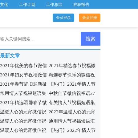
文化
工作计划
工作总结
辞职报告
会员登录
会员注册
最新文章
2021年优美的春节微信
2021年精选春节祝福微
2021年妇女节祝福微信
精选春节快乐的微信祝
祝福语41句
信问候语27句
2021年春节辞旧迎新微
【热门】2021年情人节
问候语27条
福语大汇总52条
常用情人节祝福短语集
中秋佳节微信祝福语27
信祝福语合集41句
祝福短语汇编49句
2021年精选温馨春节微
有关情人节祝福短语集
锦59条
条
温暖人心的元宵微信祝
2022年温暖人心的元宵
信祝福语15条
锦100句
温暖人心的元宵微信祝
通用情人节祝福短语汇
福语41句
微信祝福语44条
温暖人心的元宵微信祝
【热门】2022年情人节
福语26句
编97句