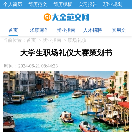
个人简历
简历范文
简历模板
实习报告
职业规划
求职面试题
招聘选拔
绩效考核
企业文化
工作计划
目
工作总结
辞职报告
首页
求职写作
就业指南
人才招聘
实用文
当前位置：
首页
>
就业指南
>
职场礼仪
大学生职场礼仪大赛策划书
时间：2024-06-21 08:44:23